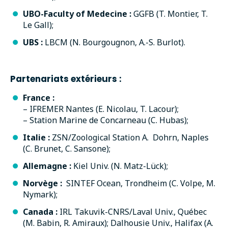
UBO-Faculty of Medecine :
GGFB
(T. Montier, T.
Le Gall);
UBS :
LBCM
(N. Bourgougnon, A.-S. Burlot).
Partenariats extérieurs :
France :
– IFREMER Nantes (E. Nicolau, T. Lacour);
– Station Marine de Concarneau (C. Hubas);
Italie :
ZSN/Zoological Station A. Dohrn, Naples
(C. Brunet, C. Sansone);
Allemagne :
Kiel Univ. (N. Matz-Lück);
Norvège :
SINTEF Ocean, Trondheim (C. Volpe, M.
Nymark);
Canada :
IRL Takuvik-CNRS/Laval Univ., Québec
(M. Babin, R. Amiraux); Dalhousie Univ., Halifax (A.