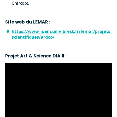
Chircop).
Site web du LEMAR :
https://www-iuem.univ-brest.fr/lemar/projets-
scientifiques/ardco/
Projet Art & Science DIA II :