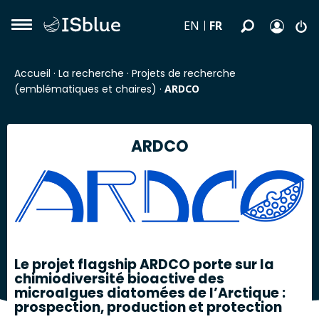
FR
EN
Accueil
·
La recherche
·
Projets de recherche
(emblématiques et chaires)
·
ARDCO
ARDCO
Le projet flagship ARDCO porte sur la
chimiodiversité bioactive des
microalgues diatomées de l’Arctique :
prospection, production et protection