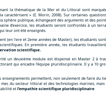
ant la thématique de la Mer et du Littoral sont marquée
i la caractérisent » (E. Morin, 2008). Sur certaines questio
a sphère publique, échangeant des arguments et des point
maine d’exercice, les étudiants seront confrontés à un terr
qui leur ont été enseignés.
t (en 1ere et 2eme années de Master), les étudiants sont in
scientifiques. En première année, les étudiants travaill
rvation scientifique.
arité un deuxième module est dispensé en Master 2 à trav
rant qui encadre l’équipe pluridisciplinaire. Il y a 10 gr
ces enseignements permettent, non seulement de faire du li
la mer, du secteur littoral et des technologies marines, ma
abilité et
l’empathie scientifique pluridisciplinaire
.