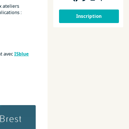
 ateliers
lications :
Inscription
at avec
ISblue