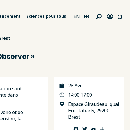
FR
EN
nancement
Sciences pour tous
Brest
Observer »
28 Avr
vation sont
ante dans
14:00 17:00
Espace Giraudeau, quai
Eric Tabarly, 29200
voile et de
Brest
ension, la
Facebook
Twitter
Email
Partager