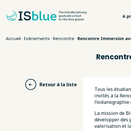
A p
Accueil
·
Evénements
·
Rencontre
·
Rencontre Immersion avec 
Rencontre
Retour à la liste
Tous les étudian
invités à la Ren
l’océanographie 
La mission de Bl
développer des p
valorisation et 