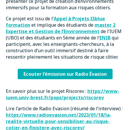
présenter ce projet de création d’environnements
immersifs pour la formation aux risques côtiers.
Ce projet est issu de l’
Appel à Projets ISblue
formation
et implique des étudiants de
master 2
Expertise et Gestion de l’Environnement
de l’IUEM
(UBO) et des étudiants en 5ème année de l’
ENIB
qui
participent, avec les enseignants-chercheurs, à la
construction d’un outil immersif destiné à faire
ressentir pleinement les situations de risque côtier.
Ecouter l’émission sur Radio Évasion
En savoir plus sur le projet Riscorev :
https://www-
iuem.univ-brest.fr/pops/projects/riscorev
Lire l’article de Radio Evasion (résumé de l’interview) :
https://www.radioevasion.net/2023/01/18/la-
realite-virtuelle-pour-sensibiliser-au-risque-
cotier-en-finistere-avec-riscorev/