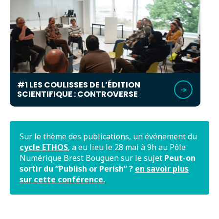
#1 LES COULISSES DE L’ÉDITION
SCIENTIFIQUE : CONTROVERSE
Sur le thème des publications, un événement du
cycle ETHOS
, a eu lieu le 28 mai à 9h au Pôle
Numérique Brest Bouguen sur le sujet
Peut-on
sortir du “Publish or Perish” ?
en savoir plus
sur cette conférence.