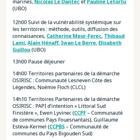
marines,
Nicolas Le Dantec
et
Pauline Letortu
(UBO)
12h00 Suivi de la vulnérabilité systémique sur
les territoires : méthode, outils, diffusion des
connaisances,
Catherine Meur-Ferec
,
Thibaud
Lami
,
Alain Hénaff
,
Iwan Le Berre
,
Elisabeth
Guillou
(UBO)
13h00 Pause déjeuner
14h00 Territoires partenaires de la démarche
OSIRISC : Communauté Lesneven Côte des
Légendes, Noémie Floch (CLCL)
14h10 Territoires Partenaires de la démarche
OSIRISC : PAPI d’intention « Littoral Sud
Finistère », Ewen Lyvinec (
CCPF
– Communauté
de communes Pays Fouesnantais), Guillaume
Esteva-Kermel (
CCPBS
– Communauté de
communes du Pays Bigouden Sud)