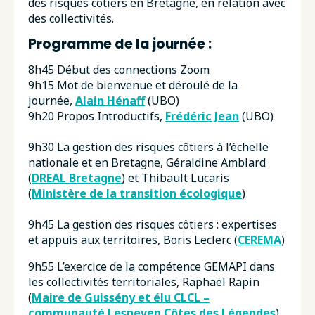
des risques côtiers en Bretagne, en relation avec
des collectivités.
Programme de la journée :
8h45 Début des connections Zoom
9h15 Mot de bienvenue et déroulé de la
journée,
Alain Hénaff
(UBO)
9h20 Propos Introductifs,
Frédéric Jean
(UBO)
9h30 La gestion des risques côtiers à l’échelle
nationale et en Bretagne, Géraldine Amblard
(
DREAL Bretagne
) et Thibault Lucaris
(
Ministère de la transition écologique
)
9h45 La gestion des risques côtiers : expertises
et appuis aux territoires, Boris Leclerc (
CEREMA
)
9h55 L’exercice de la compétence GEMAPI dans
les collectivités territoriales, Raphaël Rapin
(
Maire de Guissény et élu CLCL –
communauté Lesneven Côtes des Légendes
)