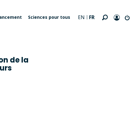
FR
EN
nancement
Sciences pour tous
on de la
ours