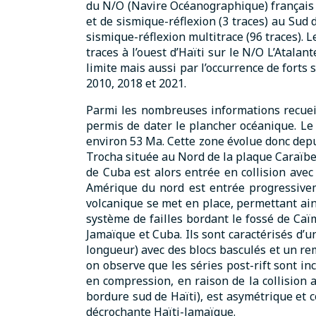
du N/O (Navire Océanographique) français 
et de sismique-réflexion (3 traces) au Sud
sismique-réflexion multitrace (96 traces). 
traces à l’ouest d’Haïti sur le N/O L’Atal
limite mais aussi par l’occurrence de forts
2010, 2018 et 2021.
Parmi les nombreuses informations recueil
permis de dater le plancher océanique. Le
environ 53 Ma. Cette zone évolue donc depu
Trocha située au Nord de la plaque Caraïbe. 
de Cuba est alors entrée en collision avec
Amérique du nord est entrée progressivem
volcanique se met en place, permettant ain
système de failles bordant le fossé de Caïm
Jamaïque et Cuba. Ils sont caractérisés d’
longueur) avec des blocs basculés et un rem
on observe que les séries post-rift sont i
en compression, en raison de la collision a
bordure sud de Haïti), est asymétrique et co
décrochante Haïti-Jamaïque.