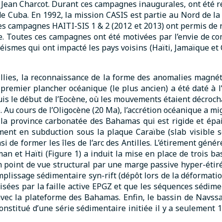
Jean Charcot. Durant ces campagnes inaugurales, ont été r
 de Cuba. En 1992, la mission CASIS est partie au Nord de la
Les campagnes HAITI-SIS 1 & 2 (2012 et 2013) ont permis de r
ante. Toutes ces campagnes ont été motivées par l’envie de 
 séismes qui ont impacté les pays voisins (Haïti, Jamaïque et
lies, la reconnaissance de la forme des anomalies magnét
 premier plancher océanique (le plus ancien) a été daté à 
is le début de l’Eocène, où les mouvements étaient décrochan
Au cours de l’Oligocène (20 Ma), l’accrétion océanique a migr
 la province carbonatée des Bahamas qui est rigide et épai
ent en subduction sous la plaque Caraïbe (slab visible 
si de former les îles de l’arc des Antilles. L’étirement gén
an et Haïti (Figure 1) a induit la mise en place de trois ba
un point de vue structural par une marge passive hyper-ét
plissage sédimentaire syn-rift (dépôt lors de la déformatio
ncisées par la faille active EPGZ et que les séquences sédi
vec la plateforme des Bahamas. Enfin, le bassin de Navssa, 
nstitué d’une série sédimentaire initiée il y a seulement 11