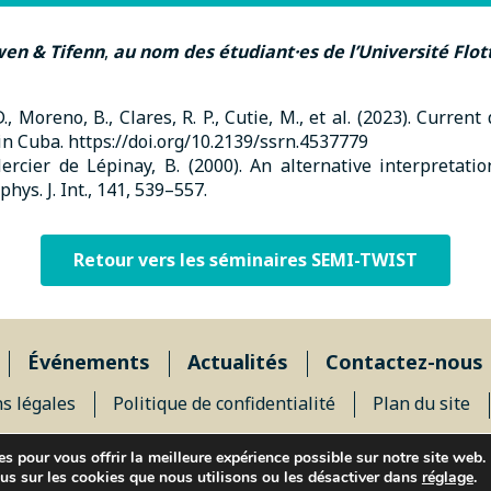
en & Tifenn
,
au nom des étudiant·es de l’Université Flot
 D., Moreno, B., Clares, R. P., Cutie, M., et al. (2023). Cur
 Cuba. https://doi.org/10.2139/ssrn.4537779
d Mercier de Lépinay, B. (2000). An alternative interpreta
hys. J. Int., 141, 539–557.
Retour vers les séminaires SEMI-TWIST
Événements
Actualités
Contactez-nous
s légales
Politique de confidentialité
Plan du site
© 2026 ISblue, Tous droits réservés.
s pour vous offrir la meilleure expérience possible sur notre site web.
IUEM, rue Dumont d’Urville - 29280 Plouzané, FRANCE
us sur les cookies que nous utilisons ou les désactiver dans
réglage
.