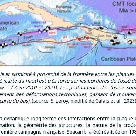
e et sismicité à proximité de la frontière entre les plaque
é (carte du haut) est très forte sur les bordures du fossé
Mw = 7.2 en 2010 et 2021). Les profondeurs des foyers son
gement des déformations tectoniques, passant de mouve
(carte du bas).
(source: S. Leroy, modifié de Calais et al., 2023)
la dynamique long terme des interactions entre la plaque
tion, la géométrie des structures, la nature de la croût
remière campagne française, Seacarib, a été réalisée en 1985