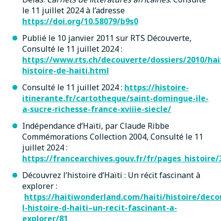
le 11 juillet 2024 à l’adresse
https://doi.org/10.58079/b9s0
Publié le 10 janvier 2011 sur RTS Découverte,
Consulté le 11 juillet 2024 :
https://www.rts.ch/decouverte/dossiers/2010/hai
histoire-de-haiti.html
Consulté le 11 juillet 2024 :
https://histoire-
itinerante.fr/cartotheque/saint-domingue-ile-
a-sucre-richesse-france-xviiie-siecle/
Indépendance d’Haïti, par Claude Ribbe
Commémorations Collection 2004, Consulté le 11
juillet 2024 :
https://francearchives.gouv.fr/fr/pages_histoire/
Découvrez l’histoire d’Haïti : Un récit fascinant à
explorer :
https://haitiwonderland.com/haiti/histoire/deco
l-histoire-d-haiti–un-recit-fascinant-a-
explorer/81