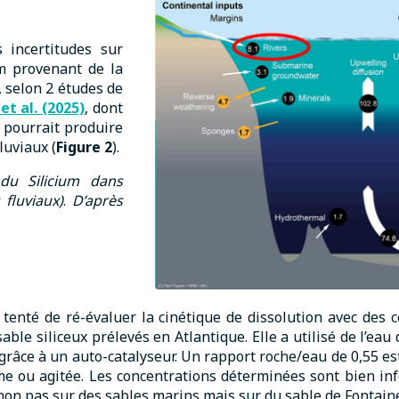
s incertitudes sur
um provenant de la
, selon 2 études de
et al. (2025)
, dont
 pourrait produire
luviaux (
Figure 2
).
du Silicium dans
 fluviaux)
.
D’après
a tenté de ré-évaluer la cinétique de dissolution avec des
ble siliceux prélevés en Atlantique. Elle a utilisé de l’eau 
râce à un auto-catalyseur. Un rapport roche/eau de 0,55 est c
 ou agitée. Les concentrations déterminées sont bien infé
 non pas sur des sables marins mais sur du sable de Fontain