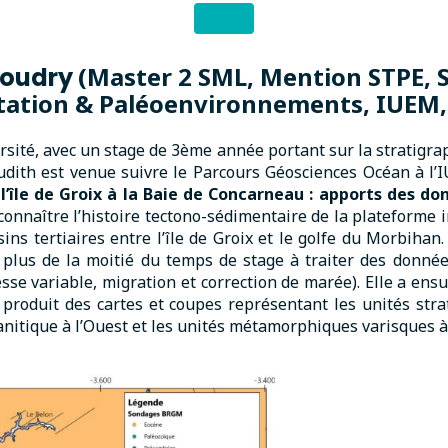
(Master 2 SML, Mention STPE, S
Houdry
ation & Paléoenvironnements, IUEM, 
sité, avec un stage de 3ème année portant sur la stratigrap
Judith est venue suivre le Parcours Géosciences Océan à l’
l’île de Groix à la Baie de Concarneau : apports des 
x connaître l’histoire tectono-sédimentaire de la plateforme
sins tertiaires entre l’île de Groix et le golfe du Morbiha
plus de la moitié du temps de stage à traiter des donnée
sse variable, migration et correction de marée). Elle a ens
roduit des cartes et coupes représentant les unités stratif
anitique à l’Ouest et les unités métamorphiques varisques à l