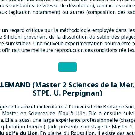
des constantes de vitesse de dissolution), comme les concen
taux (agitation notamment) ou autres (composition des sa
 un regard critique sur la méthodologie employée dans les 
de Silicium provenant de la dissolution du sable des plag
re surestimés. Une nouvelle expérimentation pourra être t
t offrirait une meilleure reproduction des conditions réelles
(Master 2
Sciences de la Mer
ALLEMAND
STPE, U. Perpignan)
gie cellulaire et moléculaire à l’Université de Bretagne Sud,
 Master en Sciences de l’Eau à Lille. Elle a ensuite suiv
a. Elle a aussi une large expérience professionnelle (charg
exploitation Interim). Jade présente son stage de Master 1,
u golfe du Lion
. En plaine du Roussillon, il existe des a