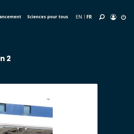
FR
EN
nancement
Sciences pour tous
n 2