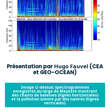
Hugo Fauvel
Présentation par
(CEA
et GEO-OCEAN)
Image ci-dessus: spectrogrammes
enregistrés au large de Mayotte montrant
des chants de baleines (lignes horizontales)
et la pollution sonore par des navires (lignes
verticales).