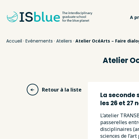
A p
Accueil
·
Evénements
·
Ateliers
·
Atelier OcéArts – Faire dial
Atelier O
Retour à la liste
La seconde s
les 26 et 27
L’atelier TRANSB
passerelles entr
disciplinaires (a
sciences de l’art