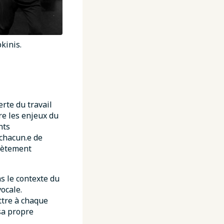
kinis.
erte du travail
re les enjeux du
nts
chacun.e de
plètement
ns le contexte du
ocale.
ttre à chaque
sa propre