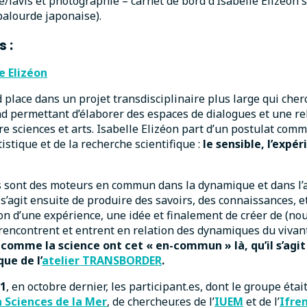
re/lavis et photographie – carnet de bord d’Isabelle Elizéon 
alourde japonaise).
s :
e Elizéon
d place dans un projet transdisciplinaire plus large qui cher
d permettant d’élaborer des espaces de dialogues et une re
re sciences et arts. Isabelle Elizéon part d’un postulat co
tistique et de la recherche scientifique :
le sensible, l’expé
s sont des moteurs en commun dans la dynamique et dans l’
l s’agit ensuite de produire des savoirs, des connaissances, 
ion d’une expérience, une idée et finalement de créer de (nou
encontrent et entrent en relation des dynamiques du vivant
rt comme la science ont cet « en-commun » là, qu’il s’agi
ue de l’
atelier TRANSBORDER
.
 1
, en octobre dernier, les participant.es, dont le groupe éta
 Sciences de la Mer
, de chercheur.es de l’
IUEM
et de l’
Ifre