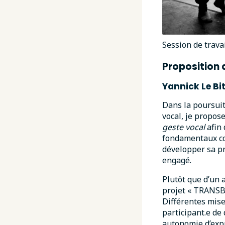
Session de trava
Proposition 
Yannick Le Bi
Dans la poursuite
vocal, je propos
geste vocal
afin
fondamentaux com
développer sa pr
engagé.
Plutôt que d’un 
projet « TRANSBO
Différentes mise
participant.e de
autonomie d’expr