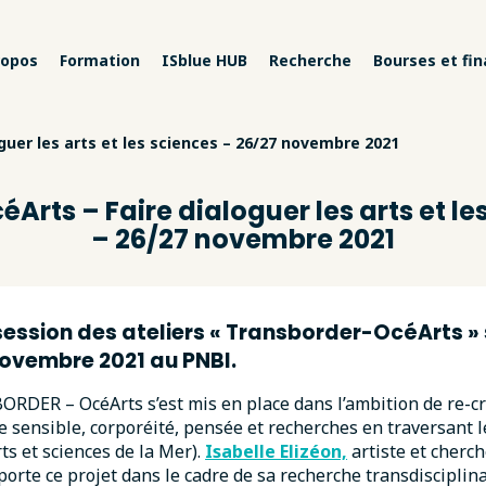
ropos
Formation
ISblue HUB
Recherche
Bourses et fi
oguer les arts et les sciences – 26/27 novembre 2021
céArts – Faire dialoguer les arts et le
– 26/27 novembre 2021
ession des ateliers « Transborder-OcéArts » 
 novembre 2021 au PNBI.
ORDER – OcéArts s’est mis en place dans l’ambition de re-c
e sensible, corporéité, pensée et recherches en traversant l
rts et sciences de la Mer).
Isabelle Elizéon,
artiste et cherch
 porte ce projet dans le cadre de sa recherche transdisciplin