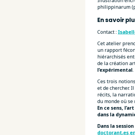
Illustration enc
philippinarum (p
En savoir plu
Contact :
Isabell
Cet atelier pren
un rapport fécon
hiérarchisés ent
de la création ar
l’expérimental
.
Ces trois notion
et de chercher. I
récits, la narrat
du monde où se r
En ce sens, l’a
dans la dynamiq
Dans la session
doctorant.es en