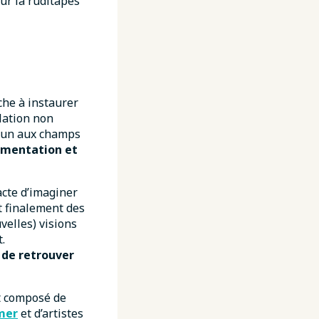
sur la ruditapes
che à instaurer
lation non
mmun aux champs
rimentation et
acte d’imaginer
et finalement des
velles) visions
.
t de retrouver
it composé de
mer
et d’artistes