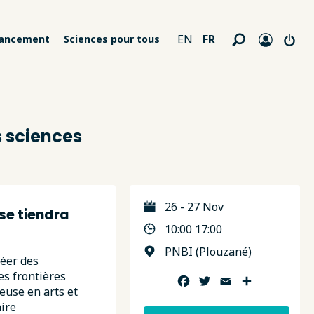
FR
EN
nancement
Sciences pour tous
s sciences
26 - 27 Nov
se tiendra
10:00 17:00
PNBI (Plouzané)
réer des
es frontières
Facebook
Twitter
Email
Partager
euse en arts et
aire