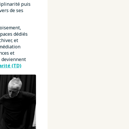
iplinarité puis
avers de ses
roisement,
espaces dédiés
hiver, et
 médiation
nces et
» deviennent
arité (TD)