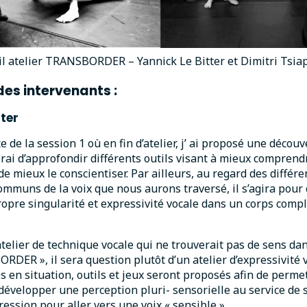
il atelier TRANSBORDER – Yannick Le Bitter et Dimitri Tsiap
des intervenants :
tter
 de la session 1 où en fin d’atelier, j’ ai proposé une découv
erai d’approfondir différents outils visant à mieux comprend
 de mieux le conscientiser. Par ailleurs, au regard des différe
muns de la voix que nous aurons traversé, il s’agira pour 
opre singularité et expressivité vocale dans un corps com
atelier de technique vocale qui ne trouverait pas de sens da
RDER », il sera question plutôt d’un atelier d’expressivité v
s en situation, outils et jeux seront proposés afin de perme
 développer une perception pluri- sensorielle au service de 
ession pour aller vers une voix « sensible ».