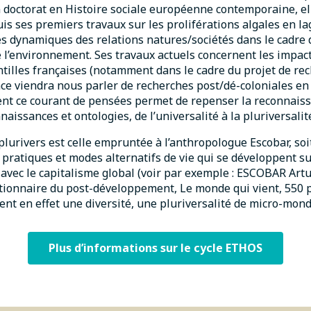
un doctorat en Histoire sociale européenne contemporaine, ell
uis ses premiers travaux sur les proliférations algales en l
es dynamiques des relations natures/sociétés dans le cadr
de l’environnement. Ses travaux actuels concernent les impac
tilles françaises (notamment dans le cadre du projet de re
ce viendra nous parler de recherches post/dé-coloniales en
t ce courant de pensées permet de repenser la reconnaiss
naissances et ontologies, de l’universalité à la pluriversalit
plurivers est celle empruntée à l’anthropologue Escobar, soit
 pratiques et modes alternatifs de vie qui se développent sur
 avec le capitalisme global (voir par exemple : ESCOBAR Artu
ctionnaire du post-développement, Le monde qui vient, 550 p
ent en effet une diversité, une pluriversalité de micro-monde
Plus d’informations sur le cycle ETHOS