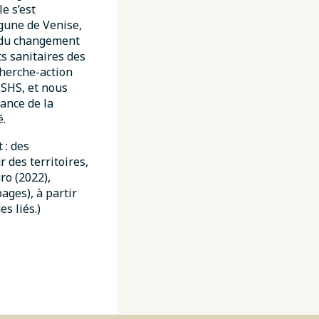
e s’est
agune de Venise,
e du changement
ts sanitaires des
cherche-action
 SHS, et nous
ance de la
é.
 : des
 des territoires,
ro (2022),
ages), à partir
s liés.)