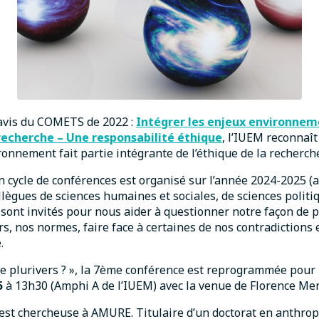
’avis du COMETS de 2022 :
Intégrer les enjeux environnem
recherche – Une responsabilité éthique
, l’IUEM reconnaît
ronnement fait partie intégrante de l’éthique de la recherch
n cycle de conférences est organisé sur l’année 2024-2025 (a
ollègues de sciences humaines et sociales, de sciences politi
 sont invités pour nous aider à questionner notre façon de 
rs, nos normes, faire face à certaines de nos contradictions 
.
 le plurivers ? », la 7ème conférence est reprogrammée pour
5
à 13h30 (Amphi A de l’IUEM) avec la venue de Florence Me
st chercheuse à AMURE. Titulaire d’un doctorat en anthropo