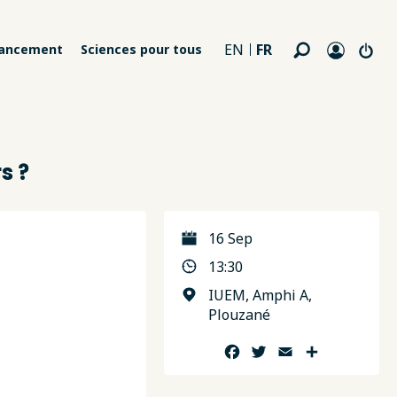
FR
EN
nancement
Sciences pour tous
s ?
16 Sep
13:30
IUEM, Amphi A,
Plouzané
Facebook
Twitter
Email
Partager