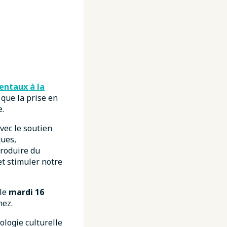
entaux à la
 que la prise en
e.
vec le soutien
ques,
produire du
et stimuler notre
 le
mardi 16
nez.
logie culturelle