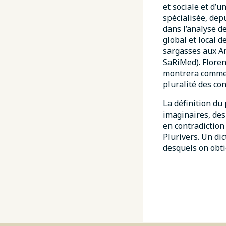
et sociale et d’
spécialisée, dep
dans l’analyse d
global et local 
sargasses aux An
SaRiMed). Floren
montrera commen
pluralité des con
La définition du 
imaginaires, des
en contradiction
Plurivers. Un di
desquels on obti