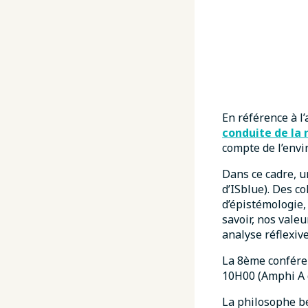
En référence à l
conduite de la 
compte de l’envi
Dans ce cadre, u
d’ISblue). Des c
d’épistémologie,
savoir, nos valeu
analyse réflexive
La 8ème confére
10H00 (Amphi A d
La philosophe be