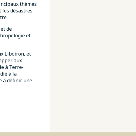
principaux thèmes
t les désastres
tre.
 et de
thropologie et
ax Liboiron, et
happer aux
ie à Terre-
dié à la
e à définir une