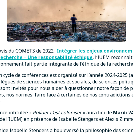
’avis du COMETS de 2022 :
Intégrer les enjeux environnem
recherche – Une responsabilité éthique
, l’IUEM reconnaît
ronnement fait partie intégrante de l’éthique de la recherch
n cycle de conférences est organisé sur l’année 2024-2025 (a
ollègues de sciences humaines et sociales, de sciences politi
 sont invités pour nous aider à questionner notre façon de 
rs, nos normes, faire face à certaines de nos contradictions 
.
nce intitulée «
Polluer c’est coloniser
» aura lieu le
Mardi 24
e l’IUEM) en présence de Isabelle Stengers et Alexis Zimme
lge Isabelle Stengers a bouleversé la philosophie des scienc