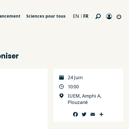
FR
EN
nancement
Sciences pour tous
oniser
24 Juin
10:00
IUEM, Amphi A,
Plouzané
Facebook
Twitter
Email
Partager