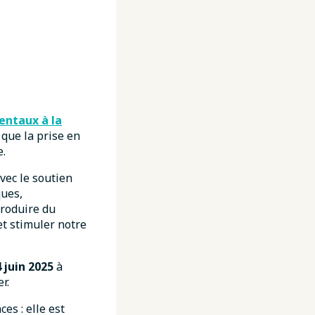
entaux à la
 que la prise en
e.
vec le soutien
ques,
produire du
et stimuler notre
 juin 2025
à
r.
es : elle est