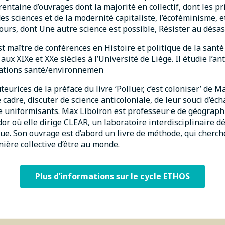
trentaine d’ouvrages dont la majorité en collectif, dont les 
des sciences et de la modernité capitaliste, l’écoféminisme, e
ours, dont Une autre science est possible, Résister au désas
t maître de conférences en Histoire et politique de la santé
ux XIXe et XXe siècles à l’Université de Liège. Il étudie l’an
elations santé/environnemen
uteurices de la préface du livre ‘Polluer, c’est coloniser’ de M
 cadre, discuter de science anticoloniale, de leur souci d’éc
 uniformisants. Max Liboiron est professeur·e de géograph
r où elle dirige CLEAR, un laboratoire interdisciplinaire dé
que. Son ouvrage est d’abord un livre de méthode, qui cherch
ière collective d’être au monde.
Plus d’informations sur le cycle ETHOS