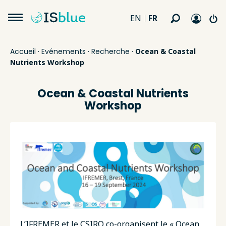
FR
EN
Accueil
·
Evénements
·
Recherche
·
Ocean & Coastal
Nutrients Workshop
Ocean & Coastal Nutrients
Workshop
L’IFREMER et le CSIRO co-organisent le « Ocean