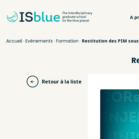
A p
Accueil
·
Evénements
·
Formation
·
Restitution des PIM sou
R
Retour à la liste