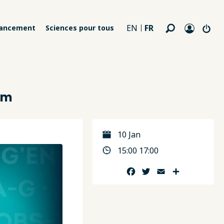
FR
EN
nancement
Sciences pour tous
um
10 Jan
15:00 17:00
Facebook
Twitter
Email
Partager