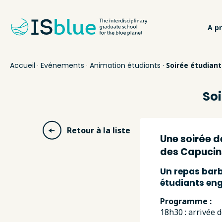
A p
Accueil
·
Evénements
·
Animation étudiants
·
Soirée étudiant
Soi
Retour à la liste
Une soirée d
des Capucins
Un repas barb
étudiants eng
Programme :
18h30 : arrivée d