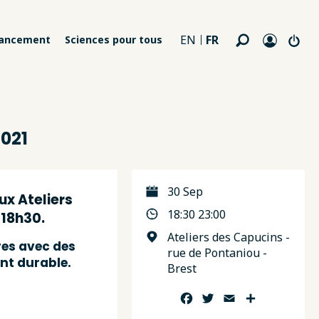
FR
EN
nancement
Sciences pour tous
2021
30 Sep
ux Ateliers
18:30 23:00
 18h30.
Ateliers des Capucins -
res avec des
rue de Pontaniou -
nt durable.
Brest
Facebook
Twitter
Email
Partager