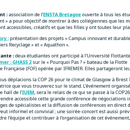
nt :
association de l’
ENSTA Bretagne
ouverte à tous les étu
ent » a pour objectif de montrer à des collégiennes que les m
nt accessibles, créatifs et que les filles y ont toutes leur pla
ry :
présentation des projets « Campus innovant et durable 
iers Recyclage » et « Aquathon ».
tante :
deux étudiantes ont participé à l’Université Flottante
mer : GHASS 2
sur le « Pourquoi Pas ? » bateau de la Flotte
 Française (FOF) opérée par IFREMER. Elles partageront leu
ous déplacions la COP 26 pour le climat de Glasgow à Brest ?!
atrice que vous trouverez sur le stand. L’événement organis
 hall de l’
IUEM
, sera le relais de ce qui se passe à la COP2
e rendre accessible cette grande conférence de négociations 
ges de spécialistes et la diffusion de conférences en direct 
ut informel et convivial ; une soirée-concert est aussi prév
re l’équipe et contribuer à l’organisation de cet événement, 