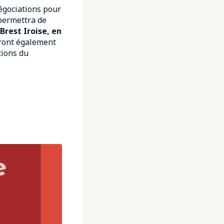
égociations pour
 permettra de
Brest Iroise, en
seront également
tions du