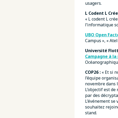
usagers.
L Codent L Crée
« L codent L cré
l’informatique so
UBO Open Facto
Campus », « Atel
Université Flot
Campagne à la 
Océanographique
COP26 :
« Et si n
l’équipe organis
novembre dans le
L’objectif est d
par des décrypta
L’événement se ve
souhaitez rejoind
stand.