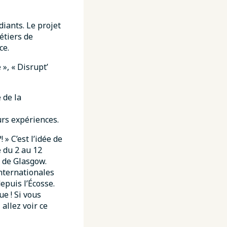
diants. Le projet
étiers de
ce.
», « Disrupt’
 de la
rs expériences.
 » C’est l’idée de
é du 2 au 12
6 de Glasgow.
internationales
depuis l’Écosse.
ue ! Si vous
allez voir ce