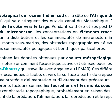
btropical de l’océan Indien sud
et la côte de l’
Afrique de
) qui se distinguent des eux du canal du Mozambique. E
de la côté vers le large
. Pendant sa thèse et ses post-D
du micronecton
, les concentrations en
éléments trace
ur la distribution et les communautés de micronecton. En
 monts sous-marins, des obstacles topographiques s’éle
des communautés pélagiques et benthiques particulières.
mbinée les données obtenues par
chaluts mésopélagiq
ir plus sur comment l’acoustique active est utilisée pour l
s-Dhaussy
qui travaille avec Angelee au LEMAR). Ces diffé
s océaniques à l’aube, et vers la surface à partir du crépus
e stratégie d’alimentation et d’évitement des prédateurs
férents facteurs comme
les tourbillons et les monts sous
e cet obstacle topographique, probablement en raison des 
nt de la prédation, l’alimentation, la reproduction et le rep