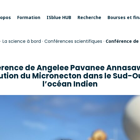
ropos
Formation
ISblue HUB
Recherche
Bourses et fi
·
La science à bord
·
Conférences scientifiques
·
Conférence de
érence de Angelee Pavanee Annasa
bution du Micronecton dans le Sud-O
l’océan Indien