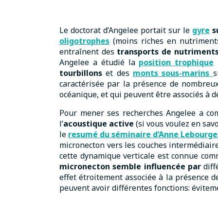
Le doctorat d’Angelee portait sur le
gyre
su
oligotrophes
(moins riches en nutriments
entraînent des
transports de nutriments 
Angelee a étudié la
position trophique
tourbillons
et des
monts sous-marins
s
caractérisée par la présence de nombreux
océanique, et qui peuvent être associés à 
Pour mener ses recherches Angelee a co
l’
acoustique active
(si vous voulez en savo
le
resumé du séminaire d’
Anne Lebourge
micronecton vers les couches intermédiaire
cette dynamique verticale est connue comm
micronecton semble influencée par
dif
effet étroitement associée à la présence d
peuvent avoir différentes fonctions: éviteme