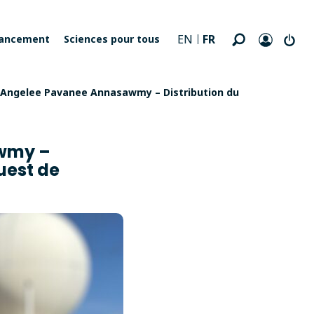
FR
EN
nancement
Sciences pour tous
 Angelee Pavanee Annasawmy – Distribution du
wmy –
uest de