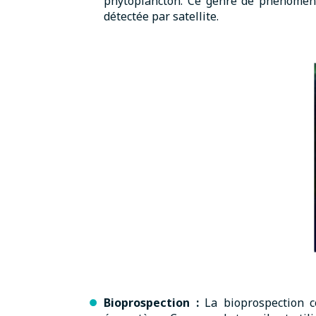
phytoplancton. Ce genre de phénomène 
détectée par satellite.
Bioprospection :
La bioprospection co