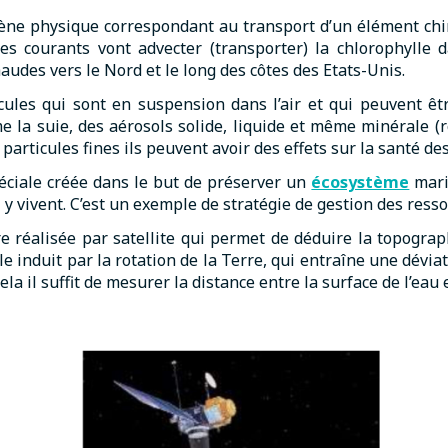
ène physique correspondant au transport d’un élément ch
s courants vont advecter (transporter) la chlorophylle d
udes vers le Nord et le long des côtes des Etats-Unis.
ules qui sont en suspension dans l’air et qui peuvent êt
la suie, des aérosols solide, liquide et même minérale (r
particules fines ils peuvent avoir des effets sur la santé de
ciale créée dans le but de préserver un
écosystème
marin
i y vivent. C’est un exemple de stratégie de gestion des ress
e réalisée par satellite qui permet de déduire la topograph
 induit par la rotation de la Terre, qui entraîne une dévia
a il suffit de mesurer la distance entre la surface de l’eau 