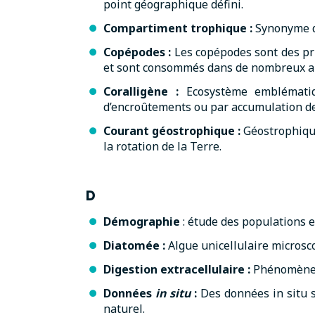
point géographique défini.
Compartiment trophique
:
Synonyme d
Copépodes
:
Les copépodes sont des pr
et sont consommés dans de nombreux an
Coralligène
:
Ecosystème emblématiqu
d’encroûtements ou par accumulation de 
Courant géostrophique
:
Géostrophique 
la rotation de la Terre.
D
Démographie
: étude des populations e
Diatomée :
Algue unicellulaire microsc
Digestion extracellulaire :
Phénomène p
Données
in situ
:
Des données in situ s
naturel.