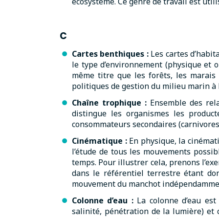
écosystème. Ce genre de travail est utili
C
Cartes benthiques :
Les cartes d’habit
le type d’environnement (physique et o
même titre que les forêts, les marais 
politiques de gestion du milieu marin à l
Chaîne trophique
:
Ensemble des relat
distingue les organismes les produc
consommateurs secondaires (carnivores) 
Cinématique
:
En physique, la cinémat
l’étude de tous les mouvements possible
temps. Pour illustrer cela, prenons l’ex
dans le référentiel terrestre étant d
mouvement du manchot indépendamment
Colonne d’eau :
La colonne d’eau est 
salinité, pénétration de la lumière) et