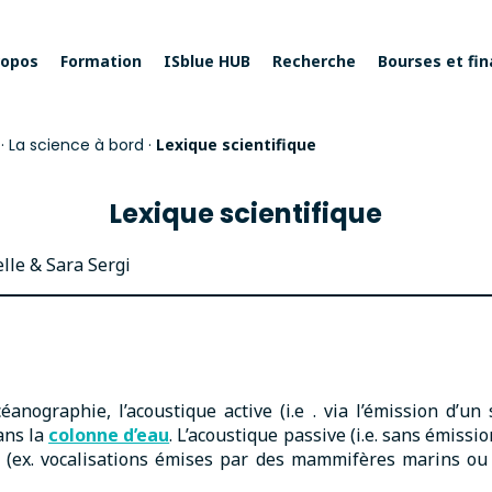
ropos
Formation
ISblue HUB
Recherche
Bourses et fi
·
La science à bord
·
Lexique scientifique
Lexique scientifique
lle & Sara Sergi
anographie, l’acoustique active (i.e . via l’émission d’un 
ans la
colonne d’eau
. L’acoustique passive (i.e. sans émissio
 (ex. vocalisations émises par des mammifères marins ou