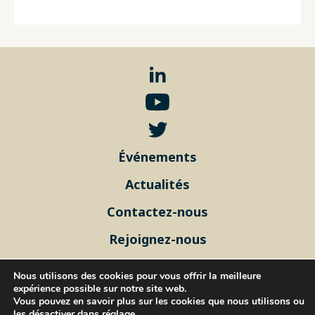
Événements
Actualités
Contactez-nous
Rejoignez-nous
Mentions légales
Nous utilisons des cookies pour vous offrir la meilleure
Politique de confidentialité
expérience possible sur notre site web.
Vous pouvez en savoir plus sur les cookies que nous utilisons ou
Plan du site
les désactiver dans
réglage
.