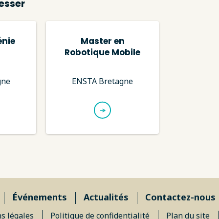
esser
énie
Master en
Robotique Mobile
gne
ENSTA Bretagne
Événements
Actualités
Contactez-nous
s légales
Politique de confidentialité
Plan du site