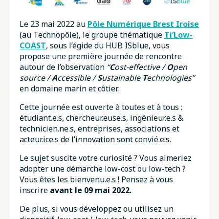
Le 23 mai 2022 au
Pôle Numérique Brest Iroise
(au Technopôle), le groupe thématique
Ti’Low-
COAST
, sous l’égide du HUB ISblue, vous
propose une première journée de rencontre
autour de l’observation
“
C
ost-effective /
O
pen
source /
A
ccessible /
S
ustainable
T
echnologies”
en domaine marin et côtier.
Cette journée est ouverte à toutes et à tous :
étudiant.e.s, chercheur.euse.s, ingénieur.e.s &
technicien.ne.s, entreprises, associations et
acteur.ice.s de l’innovation sont convié.e.s.
Le sujet suscite votre curiosité ? Vous aimeriez
adopter une démarche low-cost ou low-tech ?
Vous êtes les bienvenu.e.s ! Pensez à vous
inscrire
avant le 09 mai 2022.
De plus, si vous développez ou utilisez un