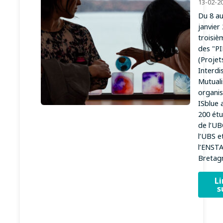
13-02-2
Du 8 au
janvier 
troisiè
des "P
(Projet
Interdis
Mutuali
organis
ISblue 
200 étu
de l’UB
l’UBS e
l’ENST
Bretagn
Li
s