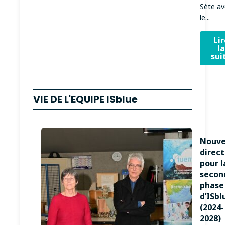
Sète av
le...
Li
l
sui
VIE DE L'EQUIPE ISblue
Nouve
direct
pour l
secon
phase
d’ISbl
(2024-
2028)