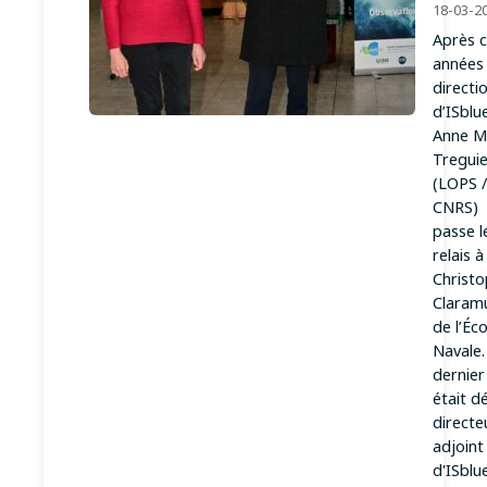
18-03-2
Après c
années 
directi
d’ISblu
Anne M
Treguie
(LOPS /
CNRS)
passe l
relais à
Christ
Claram
de l’Éco
Navale.
dernier
était d
directe
adjoint
d'ISblu