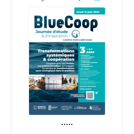
·····