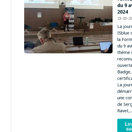
du 9 a
2024
23-05-2
La jour
ISblue 
la Form
du 9 avr
thème d
reconn
ouvert
Badge,
certifica
La jour
démarr
une co
de Ser
Ravet,..
Lir
su