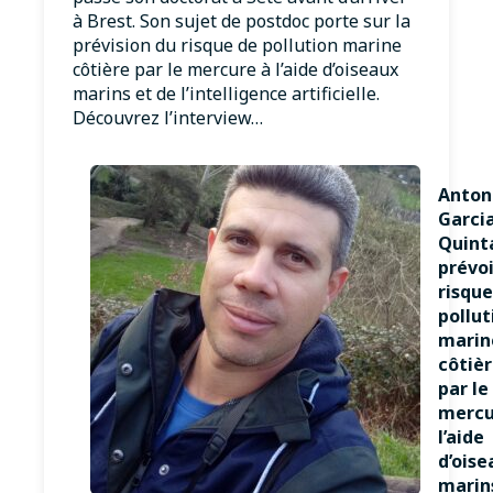
à Brest. Son sujet de postdoc porte sur la
prévision du risque de pollution marine
côtière par le mercure à l’aide d’oiseaux
marins et de l’intelligence artificielle.
Découvrez l’interview…
Anton
Garci
Quint
prévoi
risque
pollut
marin
côtiè
par le
mercu
l’aide
d’oise
marin