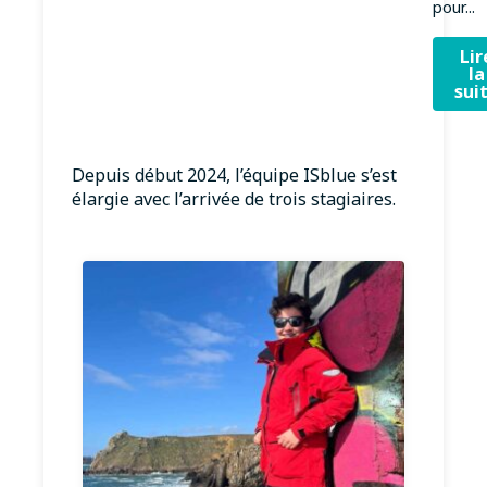
pour...
Lir
la
sui
Depuis début 2024, l’équipe ISblue s’est
élargie avec l’arrivée de trois stagiaires.