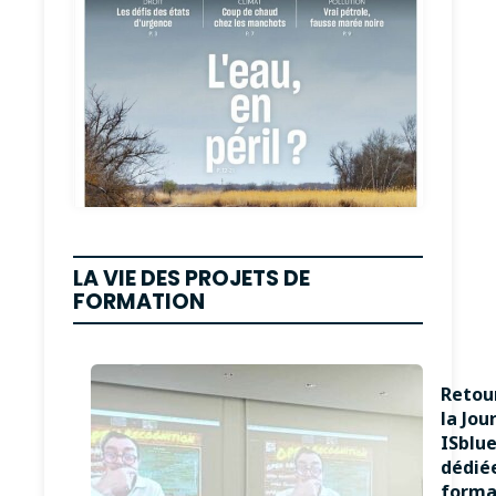
LA VIE DES PROJETS DE
FORMATION
Retour
la Jou
ISblu
dédiée
forma