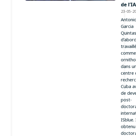
de l’IA
23-05-2
Antoni
Garcia
Quintas
d'abor
travaill
comme
ornitho
dans u
centre 
recherc
Cuba a
de deve
post-
doctor
interna
ISblue. 
obtenu
doctora